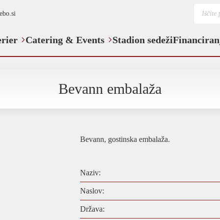
Product
ebo.si
search
erier
Catering & Events
Stadion sedeži
Financiran
Bevann embalaža
Bevann, gostinska embalaža.
Naziv:
Naslov:
Država: