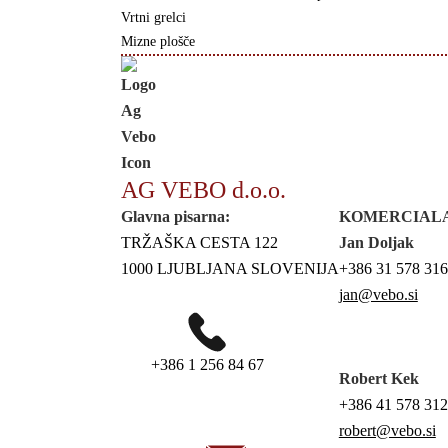
Vrtni grelci
Mizne plošče
AG VEBO d.o.o.
Glavna pisarna:
KOMERCIAL
TRŽAŠKA CESTA 122
Jan Doljak
1000 LJUBLJANA SLOVENIJA
+386 31 578 316
jan@vebo.si
+386 1 256 84 67
Robert Kek
+386 41 578 312
robert@vebo.si