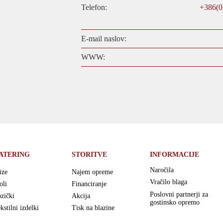
Telefon:
+386(0
E-mail naslov:
WWW:
ATERING
STORITVE
INFORMACIJE
Naročila
ize
Najem opreme
Vračilo blaga
oli
Financiranje
Poslovni partnerji za
zički
Akcija
gostinsko opremo
kstilni izdelki
Tisk na blazine