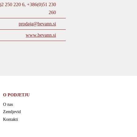
)2 250 220 6, +386(0)51 230
260
prodaja@bevann.si
www.bevann.si
O PODJETJU
O nas
Zemljevid
Kontakti