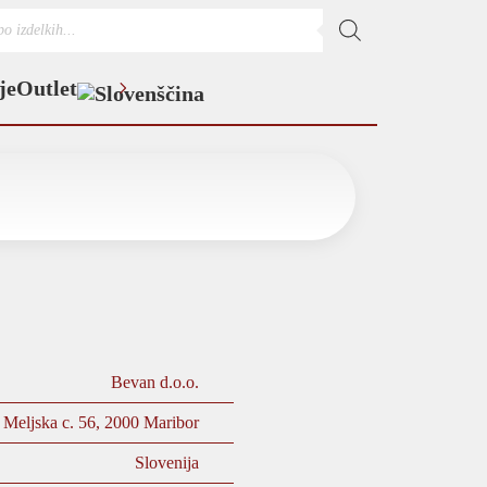
s
je
Outlet
Bevan d.o.o.
Meljska c. 56, 2000 Maribor
Slovenija