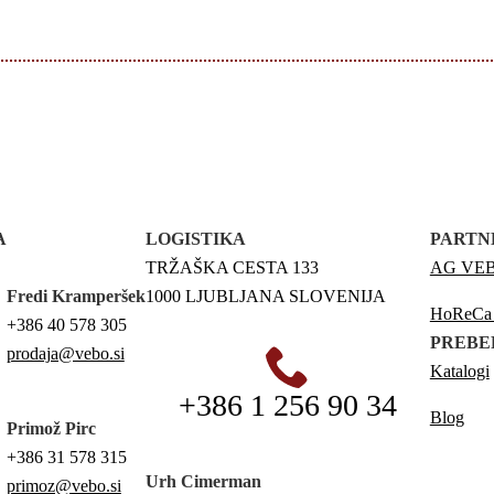
A
LOGISTIKA
PARTN
TRŽAŠKA CESTA 133
AG VEBO
Fredi Kramperšek
1000 LJUBLJANA SLOVENIJA
HoReCa p
+386 40 578 305
PREBE
prodaja@vebo.si
Katalogi
+386 1 256 90 34
Blog
Primož Pirc
+386 31 578 315
Urh Cimerman
primoz@vebo.si