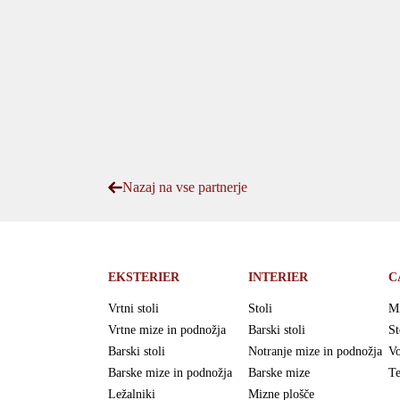
Nazaj na vse partnerje
EKSTERIER
INTERIER
C
Vrtni stoli
Stoli
M
Vrtne mize in podnožja
Barski stoli
St
Barski stoli
Notranje mize in podnožja
Vo
Barske mize in podnožja
Barske mize
Te
Ležalniki
Mizne plošče