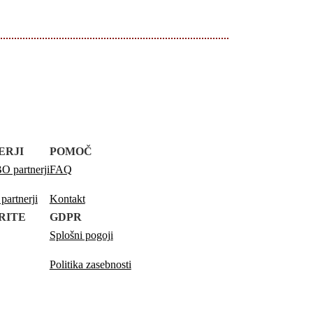
ERJI
POMOČ
 partnerji
FAQ
artnerji
Kontakt
RITE
GDPR
Splošni pogoji
Politika zasebnosti