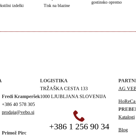
gostinsko opremo
kstilni izdelki
Tisk na blazine
A
LOGISTIKA
PARTN
TRŽAŠKA CESTA 133
AG VEBO
Fredi Kramperšek
1000 LJUBLJANA SLOVENIJA
HoReCa p
+386 40 578 305
PREBE
prodaja@vebo.si
Katalogi
+386 1 256 90 34
Blog
Primož Pirc