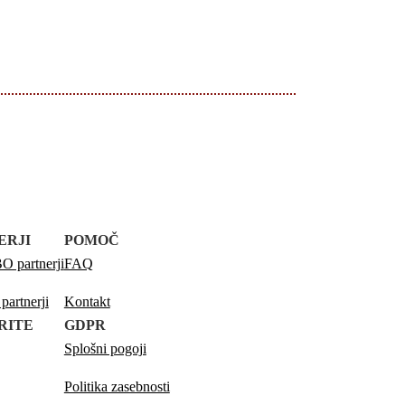
ERJI
POMOČ
 partnerji
FAQ
artnerji
Kontakt
RITE
GDPR
Splošni pogoji
Politika zasebnosti