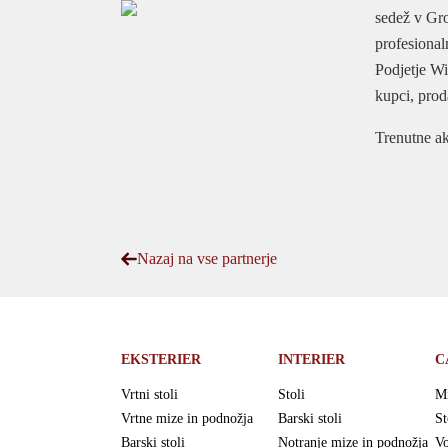
sedež v Gro
profesional
Podjetje Wi
kupci, prod
Trenutne akc
Nazaj na vse partnerje
EKSTERIER
INTERIER
C
Vrtni stoli
Stoli
M
Vrtne mize in podnožja
Barski stoli
St
Barski stoli
Notranje mize in podnožja
Vo