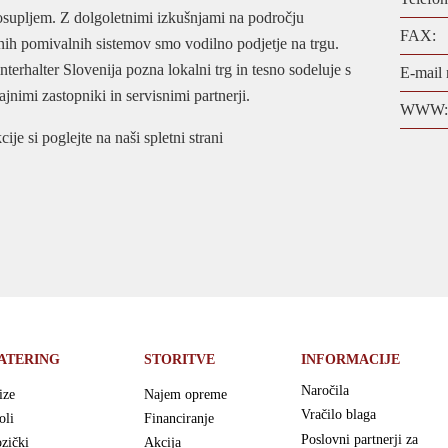
supljem. Z dolgoletnimi izkušnjami na področju
FAX:
nih pomivalnih sistemov smo vodilno podjetje na trgu.
nterhalter Slovenija pozna lokalni trg in tesno sodeluje s
E-mail 
ajnimi zastopniki in servisnimi partnerji.
WWW:
ije si poglejte na naši spletni strani
ATERING
STORITVE
INFORMACIJE
Naročila
ize
Najem opreme
Vračilo blaga
oli
Financiranje
Poslovni partnerji za
zički
Akcija