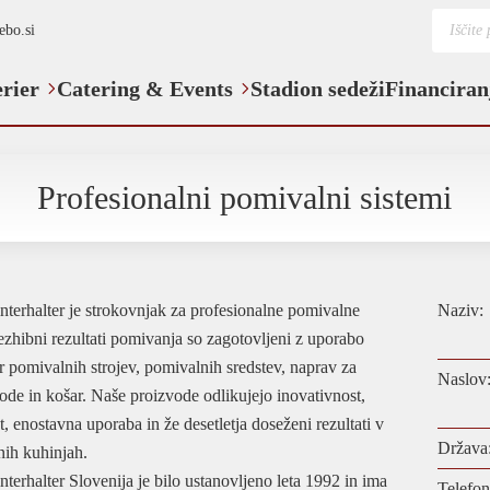
Product
ebo.si
search
erier
Catering & Events
Stadion sedeži
Financiran
Profesionalni pomivalni sistemi
nterhalter je strokovnjak za profesionalne pomivalne
Naziv:
ezhibni rezultati pomivanja so zagotovljeni z uporabo
r pomivalnih strojev, pomivalnih sredstev, naprav za
Naslov
de in košar. Naše proizvode odlikujejo inovativnost,
t, enostavna uporaba in že desetletja doseženi rezultati v
Država
nih kuhinjah.
nterhalter Slovenija je bilo ustanovljeno leta 1992 in ima
Telefon