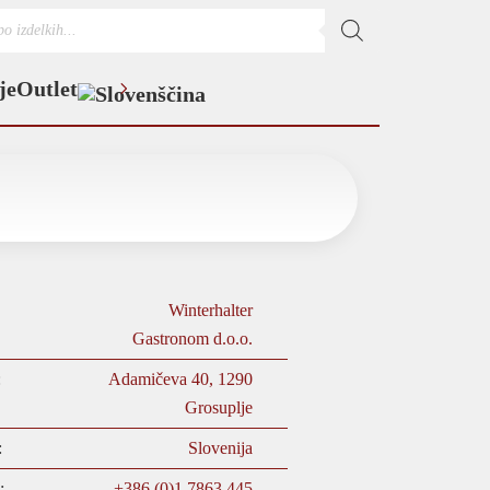
s
je
Outlet
Winterhalter
Gastronom d.o.o.
:
Adamičeva 40, 1290
Grosuplje
:
Slovenija
:
+386 (0)1 7863 445