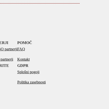
ERJI
POMOČ
 partnerji
FAQ
artnerji
Kontakt
RITE
GDPR
Splošni pogoji
Politika zasebnosti