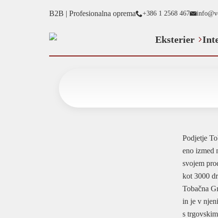
B2B | Profesionalna oprema
+386 1 2568 467
info@v
Eksterier
Int
Podjetje To
eno izmed n
svojem prod
kot 3000 dr
Tobačna Gro
in je v njen
s trgovskimi