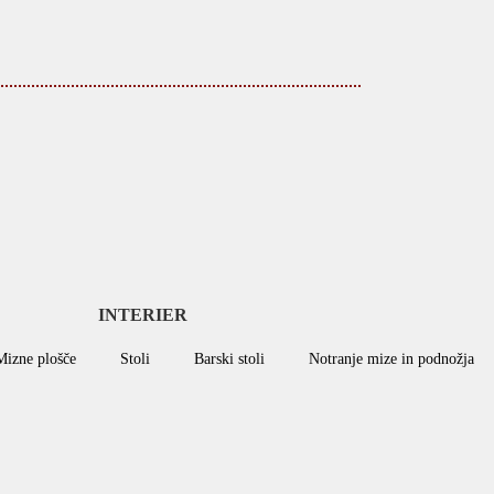
INTERIER
Mizne plošče
Stoli
Barski stoli
Notranje mize in podnožja