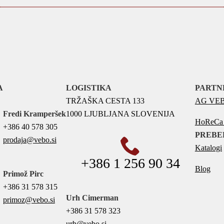
A
LOGISTIKA
PARTN
TRŽAŠKA CESTA 133
AG VEBO
Fredi Kramperšek
1000 LJUBLJANA SLOVENIJA
HoReCa p
+386 40 578 305
PREBE
prodaja@vebo.si
Katalogi
+386 1 256 90 34
Blog
Primož Pirc
+386 31 578 315
Urh Cimerman
primoz@vebo.si
+386 31 578 323
urh@vebo.si