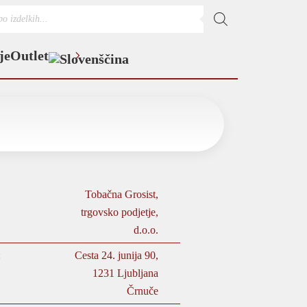
s
je
Outlet
Tobačna Grosist,
trgovsko podjetje,
d.o.o.
:
Cesta 24. junija 90,
1231 Ljubljana
Črnuče