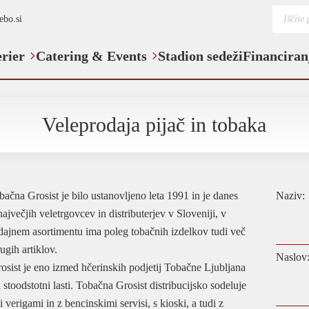
Product
ebo.si
search
erier
Catering & Events
Stadion sedeži
Financiran
Veleprodaja pijač in tobaka
bačna Grosist je bilo ustanovljeno leta 1991 in je danes
Naziv:
ajvečjih veletrgovcev in distributerjev v Sloveniji, v
ajnem asortimentu ima poleg tobačnih izdelkov tudi več
ugih artiklov.
Naslov
sist je eno izmed hčerinskih podjetij Tobačne Ljubljana
i stoodstotni lasti. Tobačna Grosist distribucijsko sodeluje
 verigami in z bencinskimi servisi, s kioski, a tudi z