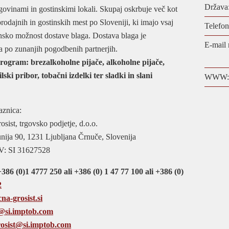
Država
govinami in gostinskimi lokali. Skupaj oskrbuje več kot
odajnih in gostinskih mest po Sloveniji, ki imajo vsaj
Telefon
nsko možnost dostave blaga. Dostava blaga je
E-mail 
a po zunanjih pogodbenih partnerjih.
rogram: brezalkoholne pijače, alkoholne pijače,
dilski pribor, tobačni izdelki ter sladki in slani
WWW:
aznica:
sist, trgovsko podjetje, d.o.o.
unija 90, 1231 Ljubljana Črnuče, Slovenija
: SI 31627528
386 (0)1 4777 250 ali +386 (0) 1 47 77 100 ali +386 (0)
2
a-grosist.si
a@si.imptob.com
rosist@si.imptob.com