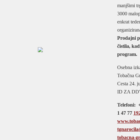
manjšimi tr
3000 malopr
enkrat tede
organiziran
Prodajni p
čistila, ka
program.
Osebna izk
Tobačna Gro
Cesta 24. j
ID ZA DDV
Telefoni: +
1 47 77
19
www.tobacn
tgnarocil
tobacna-g