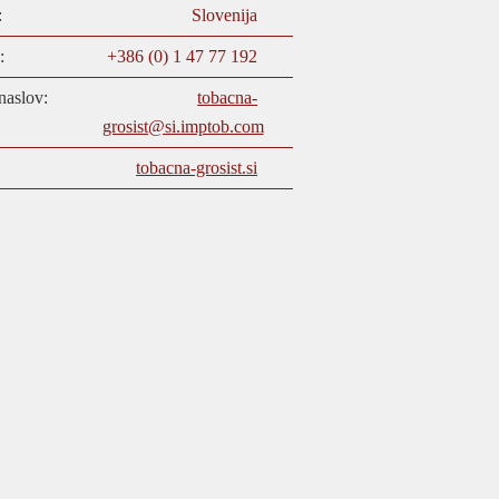
:
Slovenija
:
+386 (0) 1 47 77 192
naslov:
tobacna-
grosist@si.imptob.com
tobacna-grosist.si